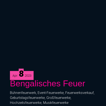
8
Apr.
2023
Bengalisches
Bengalisches Feuer
Feuer
Bühnenfeuerwerk
,
Event-Feuerwerke
,
Feuerwerksverkauf
,
Geburtstagsfeuerwerke
,
Großfeuerwerke
,
Hochzeitsfeuerwerke
,
Musikfeuerwerke