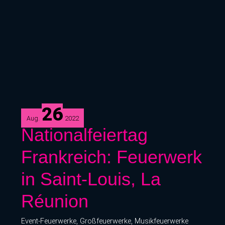
26
Aug.
2022
Nationalfeiertag
Nationalfeiertag
Frankreich:
Frankreich: Feuerwerk
Feuerwerk
in
in Saint-Louis, La
Saint-
Louis,
Réunion
La
Réunion
Event-Feuerwerke
,
Großfeuerwerke
,
Musikfeuerwerke