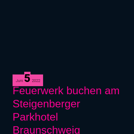
5
Juni
2022
Feuerwerk
Feuerwerk buchen am
buchen
Steigenberger
am
Steigenberger
Parkhotel
Parkhotel
Braunschweig
Braunschweig