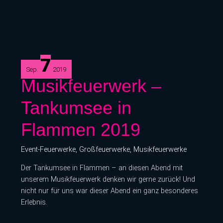
7
Sep.
2019
Musikfeuerwerk
Musikfeuerwerk –
–
Tankumsee in
Tankumsee
in
Flammen 2019
Flammen
2019
Event-Feuerwerke
,
Großfeuerwerke
,
Musikfeuerwerke
Der Tankumsee in Flammen – an diesen Abend mit
unserem Musikfeuerwerk denken wir gerne zurück! Und
nicht nur für uns war dieser Abend ein ganz besonderes
Erlebnis.