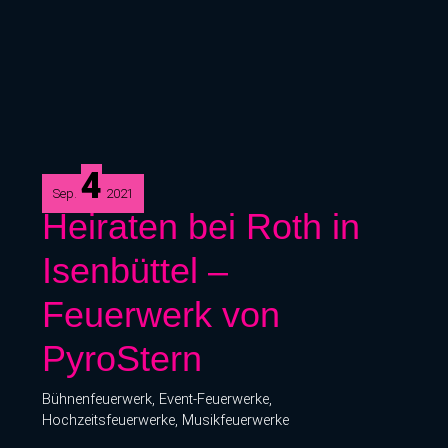
4
Sep.
2021
Heiraten
Heiraten bei Roth in
bei
Isenbüttel –
Roth
in
Feuerwerk von
Isenbüttel
–
PyroStern
Feuerwerk
von
Bühnenfeuerwerk
,
Event-Feuerwerke
,
PyroStern
Hochzeitsfeuerwerke
,
Musikfeuerwerke