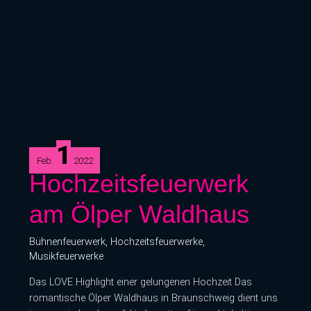
1
Feb.
2022
Hochzeitsfeuerwerk
Hochzeitsfeuerwerk
am
am Ölper Waldhaus
Ölper
Waldhaus
Bühnenfeuerwerk
,
Hochzeitsfeuerwerke
,
Musikfeuerwerke
Das LOVE Highlight einer gelungenen Hochzeit Das
romantische Ölper Waldhaus in Braunschweig dient uns