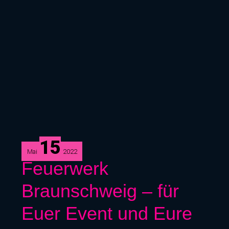
15
Mai
2022
Feuerwerk
Feuerwerk
Braunschweig
Braunschweig – für
–
für
Euer Event und Eure
Euer
Event