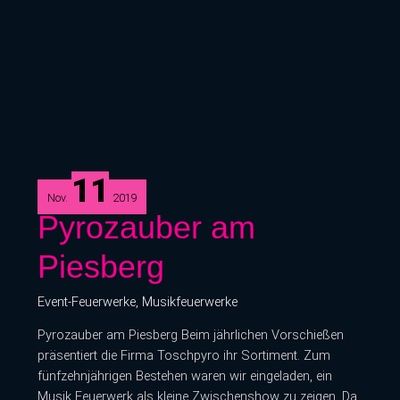
11
Nov.
2019
Pyrozauber
Pyrozauber am
am
Piesberg
Piesberg
Event-Feuerwerke
,
Musikfeuerwerke
Pyrozauber am Piesberg Beim jährlichen Vorschießen
präsentiert die Firma Toschpyro ihr Sortiment. Zum
fünfzehnjährigen Bestehen waren wir eingeladen, ein
Musik Feuerwerk als kleine Zwischenshow zu zeigen. Da