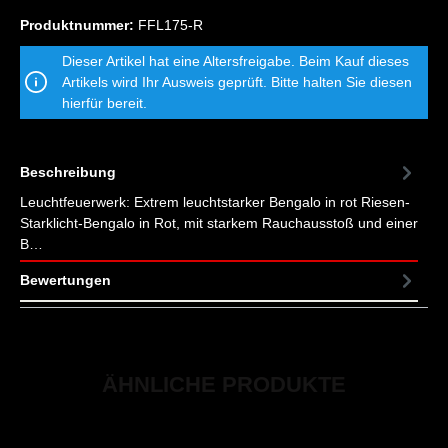
Produktnummer:
FFL175-R
Dieser Artikel hat eine Altersfreigabe. Beim Kauf dieses
Artikels wird Ihr Ausweis geprüft. Bitte halten Sie diesen
hierfür bereit.
Beschreibung
Leuchtfeuerwerk: Extrem leuchtstarker Bengalo in rot Riesen-
Starklicht-Bengalo in Rot, mit starkem Rauchausstoß und einer
B…
Mehr
Bewertungen
ÄHNLICHE PRODUKTE