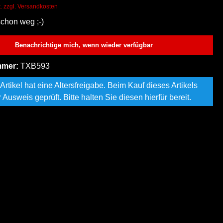
t. zzgl. Versandkosten
schon weg ;-)
Benachrichtige mich, wenn wieder verfügbar
mmer:
TXB593
Artikel hat eine Altersfreigabe. Beim Kauf dieses Artikels
r Ausweis geprüft. Bitte halten Sie diesen hierfür bereit.