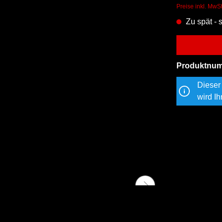
Preise inkl. MwS
Zu spät - 
Produktnu
Dieser 
wird Ih