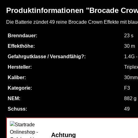
Produktinformationen "Brocade Crow
Die Batterie zündet 49 reine Brocade Crown Effekte mit blau
Brenndauer:
23 s
Effekthöhe:
30 m
Gefahrgutklasse / Versandfähig?:
1.4G 
Hersteller:
Triple
Kaliber:
30mm
Kategorie:
F3
NEM:
882 g
Schuss:
49
Achtung