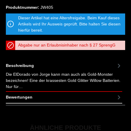
Produktnummer:
JW405
Dieser Artikel hat eine Altersfreigabe. Beim Kauf dieses
Artikels wird Ihr Ausweis geprüft. Bitte halten Sie diesen
hierfür bereit.
Abgabe nur an Erlaubnisinhaber nach § 27 SprengG
Beschreibung
Die ElDorado von Jorge kann man auch als Gold-Monster
bezeichnen! Eine der krassesten Gold Glitter Willow Batterien.
Nur für…
Mehr
Bewertungen
ÄHNLICHE PRODUKTE