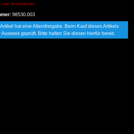
t. zzgl. Versandkosten
mmer:
98530.003
Artikel hat eine Altersfreigabe. Beim Kauf dieses Artikels
r Ausweis geprüft. Bitte halten Sie diesen hierfür bereit.