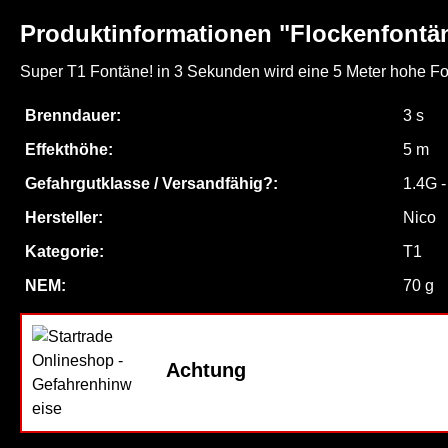
Produktinformationen "Flockenfontä
Super T1 Fontäne! in 3 Sekunden wird eine 5 Meter hohe Fon
Brenndauer:
3 s
Effekthöhe:
5 m
Gefahrgutklasse / Versandfähig?:
1.4G 
Hersteller:
Nico
Kategorie:
T1
NEM:
70 g
Achtung