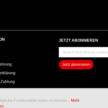
ON
JETZT ABONNIEREN
lehrung
Jetzt abonnieren
erklärung
 Zahlung
liche Funktionalität bieten zu können...
Mehr
nen
.