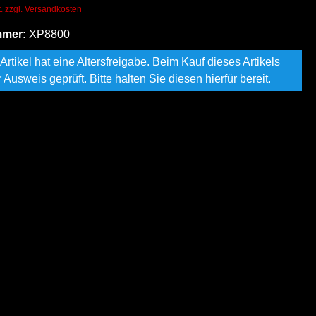
t. zzgl. Versandkosten
mmer:
XP8800
Artikel hat eine Altersfreigabe. Beim Kauf dieses Artikels
r Ausweis geprüft. Bitte halten Sie diesen hierfür bereit.