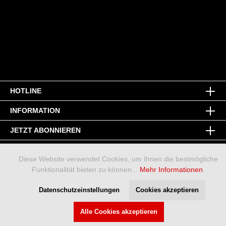
HOTLINE
INFORMATION
JETZT ABONNIEREN
Diese Website verwendet Cookies, um Ihnen die bestmögliche
Funktionalität bieten zu können...
Mehr Informationen
.
Datenschutzeinstellungen
Cookies akzeptieren
* Alle Preise inkl. gesetzl. Mehrwertsteuer zzgl.
Versandkosten
und
ggf. Nachnahmegebühren, wenn nicht anders angegeben.
Alle Cookies akzeptieren
Ihr Urheberrecht