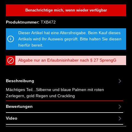
Benachrichtige mich, wenn wieder verfügbar
Produktnummer:
TXB472
Dieser Artikel hat eine Altersfreigabe. Beim Kauf dieses
Artikels wird Ihr Ausweis geprüft. Bitte halten Sie diesen
hierfür bereit.
Abgabe nur an Erlaubnisinhaber nach § 27 SprengG
Beschreibung
Mächtiges Teil...Silberne und blaue Palmen mit roten
Zerlegern, gold Regen und Crackling
Bewertungen
Video