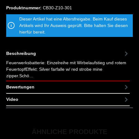
Produktnummer:
CB30-Z10-301
Dieser Artikel hat eine Altersfreigabe. Beim Kauf dieses
Artikels wird Ihr Ausweis geprüft. Bitte halten Sie diesen
hierfür bereit.
Beschreibung
Feuerwerksbatterie: Einzelreihe mit Wirbelaufstieg und rotem
FeuertopfEffekt: Silver farfalle w/ red strobe mine
zipper.Schö…
Mehr
Bewertungen
Video
ÄHNLICHE PRODUKTE