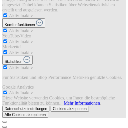
eingesetzt. Dabei können Statistiken über Webseitenaktivitäten
erstellt und ausgelesen werden.
Aktiv
Inaktiv
Komfortfunktionen
Aktiv
Inaktiv
YouTube-Video
Aktiv
Inaktiv
Merkzettel
Aktiv
Inaktiv
Statistiken
Aktiv
Inaktiv
Für Statistiken und Shop-Performance-Metriken genutzte Cookies.
Google Analytics
Aktiv
Inaktiv
Diese Website verwendet Cookies, um Ihnen die bestmögliche
Funktionalität bieten zu können...
Mehr Informationen
.
Datenschutzeinstellungen
Cookies akzeptieren
Alle Cookies akzeptieren