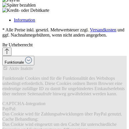
Information
* Alle Preise inkl. gesetzl. Mehrwertsteuer zzgl.
Versandkosten
und
ggf. Nachnahmegebühren, wenn nicht anders angegeben.
Ihr Urheberrecht
Funktionale
Aktiv
Inaktiv
Funktionale Cookies sind für die Funktionalität des Webshops
unbedingt erforderlich. Diese Cookies ordnen Ihrem Browser eine
eindeutige zufällige ID zu damit Ihr ungehindertes Einkaufserlebnis
über mehrere Seitenaufrufe hinweg gewährleistet werden kann.
CAPTCHA-Integration
PayPal:
Das Cookie wird für Zahlungsabwicklungen über PayPal genutzt.
Cache Behandlung:
Das Cookie wird eingesetzt um den Cache für unterschiedliche