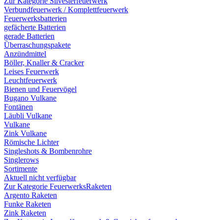
Zur Kategorie Silvesterfeuerwerk
Verbundfeuerwerk / Komplettfeuerwerk
Feuerwerksbatterien
gefächerte Batterien
gerade Batterien
Überraschungspakete
Anzündmittel
Böller, Knaller & Cracker
Leises Feuerwerk
Leuchtfeuerwerk
Bienen und Feuervögel
Bugano Vulkane
Fontänen
Läubli Vulkane
Vulkane
Zink Vulkane
Römische Lichter
Singleshots & Bombenrohre
Singlerows
Sortimente
Aktuell nicht verfügbar
Zur Kategorie FeuerwerksRaketen
Argento Raketen
Funke Raketen
Zink Raketen