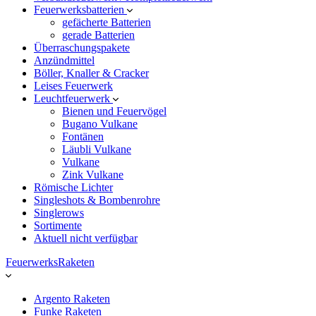
Feuerwerksbatterien
gefächerte Batterien
gerade Batterien
Überraschungspakete
Anzündmittel
Böller, Knaller & Cracker
Leises Feuerwerk
Leuchtfeuerwerk
Bienen und Feuervögel
Bugano Vulkane
Fontänen
Läubli Vulkane
Vulkane
Zink Vulkane
Römische Lichter
Singleshots & Bombenrohre
Singlerows
Sortimente
Aktuell nicht verfügbar
FeuerwerksRaketen
Argento Raketen
Funke Raketen