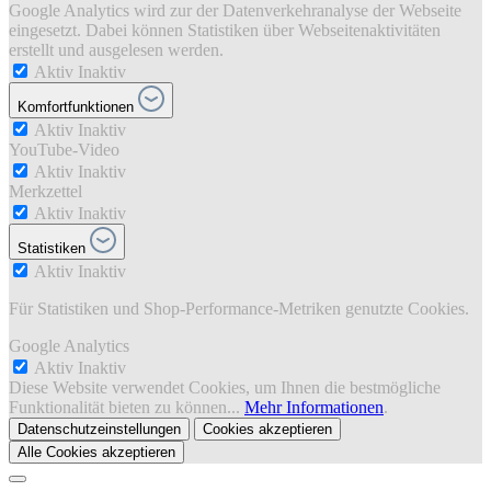
Google Analytics wird zur der Datenverkehranalyse der Webseite
eingesetzt. Dabei können Statistiken über Webseitenaktivitäten
erstellt und ausgelesen werden.
Aktiv
Inaktiv
Komfortfunktionen
Aktiv
Inaktiv
YouTube-Video
Aktiv
Inaktiv
Merkzettel
Aktiv
Inaktiv
Statistiken
Aktiv
Inaktiv
Für Statistiken und Shop-Performance-Metriken genutzte Cookies.
Google Analytics
Aktiv
Inaktiv
Diese Website verwendet Cookies, um Ihnen die bestmögliche
Funktionalität bieten zu können...
Mehr Informationen
.
Datenschutzeinstellungen
Cookies akzeptieren
Alle Cookies akzeptieren