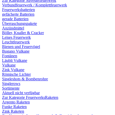
Zur Kategorie Silvesterfeuerwerk
Verbundfeuerwerk / Komplettfeuerwerk
Feuerwerksbatterien
gefächerte Batterien
gerade Batterien
Überraschungspakete
Anzündmittel
Böller, Knaller & Cracker
Leises Feuerwerk
Leuchtfeuerwerk
Bienen und Feuervögel
Bugano Vulkane
Fontänen
Läubli Vulkane
Vulkane
Zink Vulkane
Römische Lichter
Singleshots & Bombenrohre
Singlerows
Sortimente
Aktuell nicht verfügbar
Zur Kategorie FeuerwerksRaketen
Argento Raketen
Funke Raketen
Zink Raketen