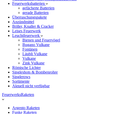
Feuerwerksbatterien
gefächerte Batterien
gerade Batterien
Überraschungspakete
Anzündmittel
Böller, Knaller & Cracker
Leises Feuerwerk
Leuchtfeuerwerk
Bienen und Feuervögel
Bugano Vulkane
Fontänen
Läubli Vulkane
Vulkane
Zink Vulkane
Römische Lichter
Singleshots & Bombenrohre
Singlerows
Sortimente
Aktuell nicht verfügbar
FeuerwerksRaketen
Argento Raketen
Funke Raketen