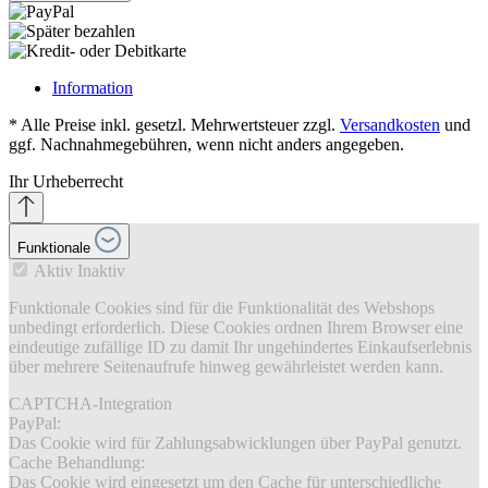
Information
* Alle Preise inkl. gesetzl. Mehrwertsteuer zzgl.
Versandkosten
und
ggf. Nachnahmegebühren, wenn nicht anders angegeben.
Ihr Urheberrecht
Funktionale
Aktiv
Inaktiv
Funktionale Cookies sind für die Funktionalität des Webshops
unbedingt erforderlich. Diese Cookies ordnen Ihrem Browser eine
eindeutige zufällige ID zu damit Ihr ungehindertes Einkaufserlebnis
über mehrere Seitenaufrufe hinweg gewährleistet werden kann.
CAPTCHA-Integration
PayPal:
Das Cookie wird für Zahlungsabwicklungen über PayPal genutzt.
Cache Behandlung:
Das Cookie wird eingesetzt um den Cache für unterschiedliche