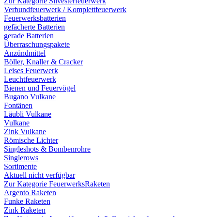
Zur Kategorie Silvesterfeuerwerk
Verbundfeuerwerk / Komplettfeuerwerk
Feuerwerksbatterien
gefächerte Batterien
gerade Batterien
Überraschungspakete
Anzündmittel
Böller, Knaller & Cracker
Leises Feuerwerk
Leuchtfeuerwerk
Bienen und Feuervögel
Bugano Vulkane
Fontänen
Läubli Vulkane
Vulkane
Zink Vulkane
Römische Lichter
Singleshots & Bombenrohre
Singlerows
Sortimente
Aktuell nicht verfügbar
Zur Kategorie FeuerwerksRaketen
Argento Raketen
Funke Raketen
Zink Raketen