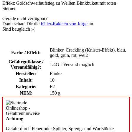
Effekt: Goldschweifaufstieg zu Weißen Blinkbukett mit roten
Sternen
Gerade nicht verfügbar?
Dann schau' Dir die
Killer-Raketen von Jorge
an.
Sind baugleich ;-)
Blinker
, Crackling (Knister-Effekt)
, blau
,
Farbe / Effekt:
gold
, grün
, rot
, weiß
Gefahrgutklasse /
1.4G - Versand möglich
Versandfähig?:
Hersteller:
Funke
Inhalt:
10
Kategorie:
F2
NEM:
150 g
Achtung
Gefahr durch Feuer oder Splitter, Spreng- und Wurfstücke