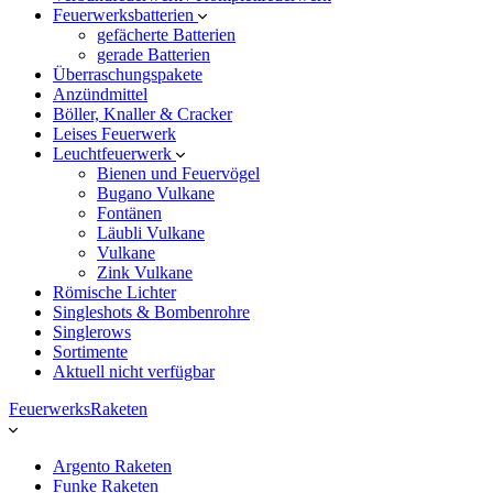
Feuerwerksbatterien
gefächerte Batterien
gerade Batterien
Überraschungspakete
Anzündmittel
Böller, Knaller & Cracker
Leises Feuerwerk
Leuchtfeuerwerk
Bienen und Feuervögel
Bugano Vulkane
Fontänen
Läubli Vulkane
Vulkane
Zink Vulkane
Römische Lichter
Singleshots & Bombenrohre
Singlerows
Sortimente
Aktuell nicht verfügbar
FeuerwerksRaketen
Argento Raketen
Funke Raketen