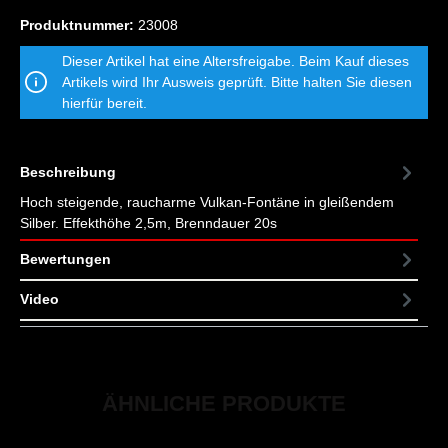
Produktnummer:
23008
Dieser Artikel hat eine Altersfreigabe. Beim Kauf dieses
Artikels wird Ihr Ausweis geprüft. Bitte halten Sie diesen
hierfür bereit.
Beschreibung
Hoch steigende, raucharme Vulkan-Fontäne in gleißendem
Silber. Effekthöhe 2,5m, Brenndauer 20s
Bewertungen
Video
ÄHNLICHE PRODUKTE