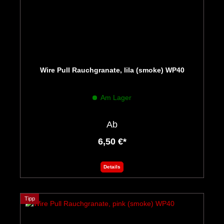
Wire Pull Rauchgranate, lila (smoke) WP40
Am Lager
Ab
6,50 €*
Details
Tipp