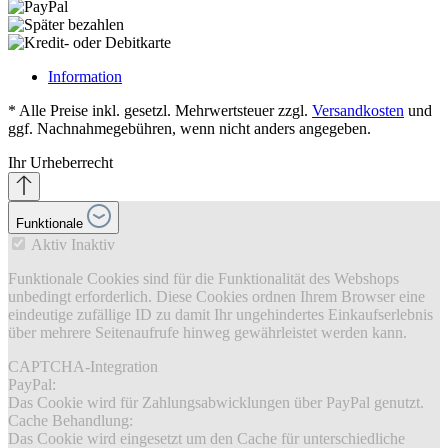
Information
* Alle Preise inkl. gesetzl. Mehrwertsteuer zzgl.
Versandkosten
und
ggf. Nachnahmegebühren, wenn nicht anders angegeben.
Ihr Urheberrecht
Funktionale
Aktiv
Inaktiv
Funktionale Cookies sind für die Funktionalität des Webshops
unbedingt erforderlich. Diese Cookies ordnen Ihrem Browser eine
eindeutige zufällige ID zu damit Ihr ungehindertes Einkaufserlebnis
über mehrere Seitenaufrufe hinweg gewährleistet werden kann.
CAPTCHA-Integration
PayPal:
Das Cookie wird für Zahlungsabwicklungen über PayPal genutzt.
Cache Behandlung:
Das Cookie wird eingesetzt um den Cache für unterschiedliche