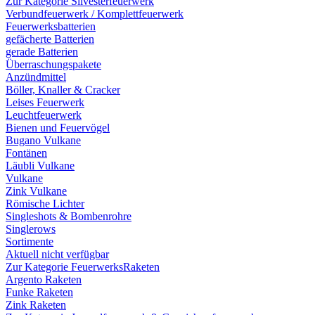
Zur Kategorie Silvesterfeuerwerk
Verbundfeuerwerk / Komplettfeuerwerk
Feuerwerksbatterien
gefächerte Batterien
gerade Batterien
Überraschungspakete
Anzündmittel
Böller, Knaller & Cracker
Leises Feuerwerk
Leuchtfeuerwerk
Bienen und Feuervögel
Bugano Vulkane
Fontänen
Läubli Vulkane
Vulkane
Zink Vulkane
Römische Lichter
Singleshots & Bombenrohre
Singlerows
Sortimente
Aktuell nicht verfügbar
Zur Kategorie FeuerwerksRaketen
Argento Raketen
Funke Raketen
Zink Raketen