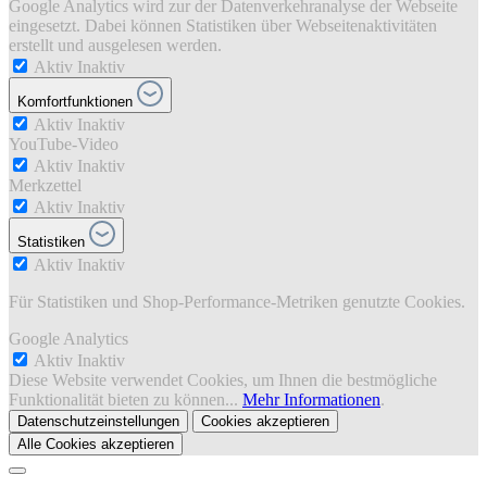
Google Analytics wird zur der Datenverkehranalyse der Webseite
eingesetzt. Dabei können Statistiken über Webseitenaktivitäten
erstellt und ausgelesen werden.
Aktiv
Inaktiv
Komfortfunktionen
Aktiv
Inaktiv
YouTube-Video
Aktiv
Inaktiv
Merkzettel
Aktiv
Inaktiv
Statistiken
Aktiv
Inaktiv
Für Statistiken und Shop-Performance-Metriken genutzte Cookies.
Google Analytics
Aktiv
Inaktiv
Diese Website verwendet Cookies, um Ihnen die bestmögliche
Funktionalität bieten zu können...
Mehr Informationen
.
Datenschutzeinstellungen
Cookies akzeptieren
Alle Cookies akzeptieren