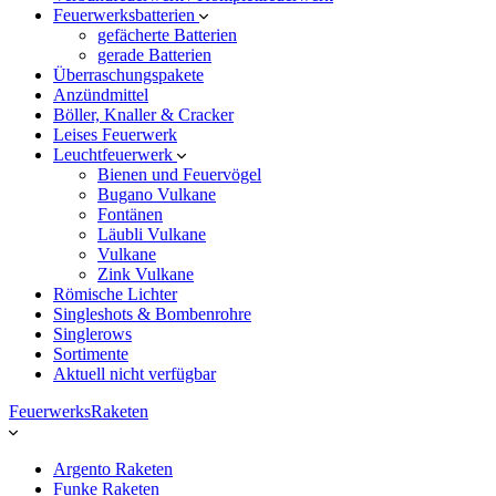
Feuerwerksbatterien
gefächerte Batterien
gerade Batterien
Überraschungspakete
Anzündmittel
Böller, Knaller & Cracker
Leises Feuerwerk
Leuchtfeuerwerk
Bienen und Feuervögel
Bugano Vulkane
Fontänen
Läubli Vulkane
Vulkane
Zink Vulkane
Römische Lichter
Singleshots & Bombenrohre
Singlerows
Sortimente
Aktuell nicht verfügbar
FeuerwerksRaketen
Argento Raketen
Funke Raketen