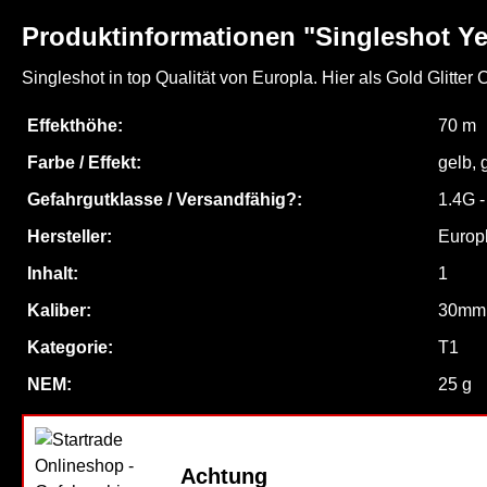
Produktinformationen "Singleshot Ye
Singleshot in top Qualität von Europla. Hier als Gold Glitter
Effekthöhe:
70 m
Farbe / Effekt:
gelb
, 
Gefahrgutklasse / Versandfähig?:
1.4G 
Hersteller:
Europ
Inhalt:
1
Kaliber:
30mm
Kategorie:
T1
NEM:
25 g
Achtung