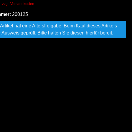
t. zzgl. Versandkosten
mmer:
200125
Artikel hat eine Altersfreigabe. Beim Kauf dieses Artikels
r Ausweis geprüft. Bitte halten Sie diesen hierfür bereit.