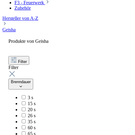
F3 - Feuerwerk
Zubehör
Hersteller von A-Z
Geisha
Produkte von Geisha
Filter
Filter
Brenndauer
3 s
15 s
20 s
26 s
35 s
60 s
65 s