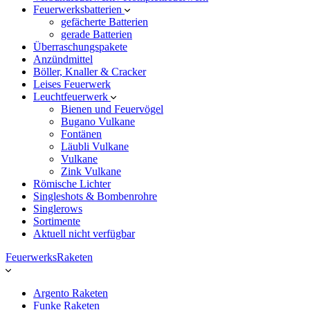
Feuerwerksbatterien
gefächerte Batterien
gerade Batterien
Überraschungspakete
Anzündmittel
Böller, Knaller & Cracker
Leises Feuerwerk
Leuchtfeuerwerk
Bienen und Feuervögel
Bugano Vulkane
Fontänen
Läubli Vulkane
Vulkane
Zink Vulkane
Römische Lichter
Singleshots & Bombenrohre
Singlerows
Sortimente
Aktuell nicht verfügbar
FeuerwerksRaketen
Argento Raketen
Funke Raketen