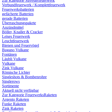
Zur Kategorie Silvesterfeuerwerk
Verbundfeuerwerk / Komplettfeuerwerk
Feuerwerksbatterien
gefächerte Batterien
gerade Batterien
Überraschungspakete
Anzündmittel
Böller, Knaller & Cracker
Leises Feuerwerk
Leuchtfeuerwerk
Bienen und Feuervögel
Bugano Vulkane
Fontänen
Läubli Vulkane
Vulkane
Zink Vulkane
Römische Lichter
Singleshots & Bombenrohre
Singlerows
Sortimente
Aktuell nicht verfügbar
Zur Kategorie FeuerwerksRaketen
Argento Raketen
Funke Raketen
Zink Raketen