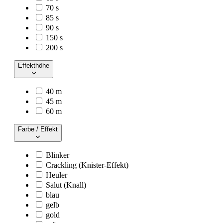
70 s
85 s
90 s
150 s
200 s
Effekthöhe
40 m
45 m
60 m
Farbe / Effekt
Blinker
Crackling (Knister-Effekt)
Heuler
Salut (Knall)
blau
gelb
gold