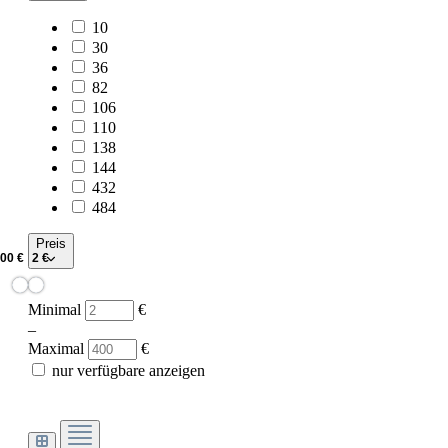
10
30
36
82
106
110
138
144
432
484
Preis
Minimal
€
–
Maximal
€
nur verfügbare anzeigen